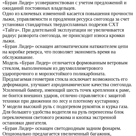
«Буран Лидер» усовершенствован с учетом предложений и
ожиданий постоянных владельцев.
Одно из ключевых изменений касается повышения прочности
лыжи, управляемости и продления ресурса снегохода за счет
установки стандартных твердосплавных подрезов СХТ
«Тайга». При длительной эксплуатации не увеличивается
радиус разворота снегохода, не происходит износа кромки
лыжи.
«Буран Лидер» оснащен автоматическим натяжителем цепи
на коробке реверса, что позволяет экономить время на
обслуживание.
Модель «Буран Лидер» отличается формованным ветровым
стеклом, выполненным из двухмиллиметрового
ударопрочного и морозостойкого поликарбоната.
Предлагаемая геометрия стекла исключает возможность его
деформации, улучшает аэродинамические качества снегохода.
Усиленный бампер, имеющий шесть точек крепления к раме,
не боится внешних ударов, отлично справляется с защитой
техники при движении по лесу и плотному кустарнику.
У модели высокий руль с подогревом рукояток и курка газа.
Для большего удобства водителя на руль перенесены блок
переключения светового режима и кнопка экстренной
остановки двигателя.
«Буран Лидер» оснащен светодиодным задним фонарем.
Опционально предлагается увеличенный багажник,